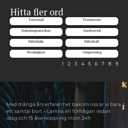
Hitta fler ord
Tvistemål
Testamente
Stämningsansökan
Samboavtal
Rättshjälp
Rättskraft
Preskription
Omprövning
1
2
3
4
5
6
7
8
9
Med många års erfarenhet bakom oss är vi bara
ett samtal bort – Lämna en förfrågan redan
idag och få återkoppling inom 24h.