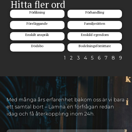
Hitta fler ord
Förlikning
Förhandling
Föreläggande
Familjerätten
Enskilt anspråk
Enskild egendom
Dödsbo
Bodelningsförrättare
1
2
3
4
5
6
7
8
9
Med många års erfarenhet bakom oss är vi bara
ett samtal bort – Lämna en förfrågan redan
idag och få återkoppling inom 24h.