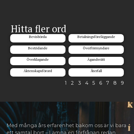
Hitta fler ord
Bevisbörda
Betalningsföreläggande
Bestridande
Överförmyndare
Överklagande
Äganderätt
Äktenskapsförord
Återfall
1
2
3
4
5
6
7
8
9
Med många års erfarenhet bakom oss är vi bara
ett samtal bort – Lämna en förfrågan redan