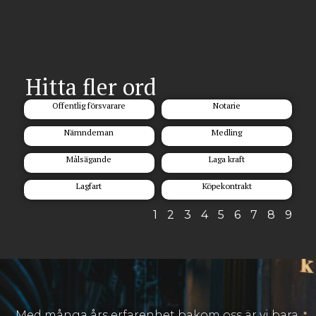
Hitta fler ord
Offentlig försvarare
Notarie
Nämndeman
Medling
Målsägande
Laga kraft
Lagfart
Köpekontrakt
1
2
3
4
5
6
7
8
9
Med många års erfarenhet bakom oss är vi bara