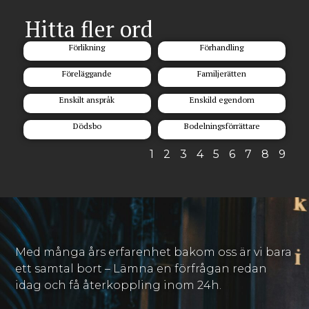
Hitta fler ord
Förlikning
Förhandling
Föreläggande
Familjerätten
Enskilt anspråk
Enskild egendom
Dödsbo
Bodelningsförrättare
1
2
3
4
5
6
7
8
9
Med många års erfarenhet bakom oss är vi bara
ett samtal bort – Lämna en förfrågan redan
idag och få återkoppling inom 24h.